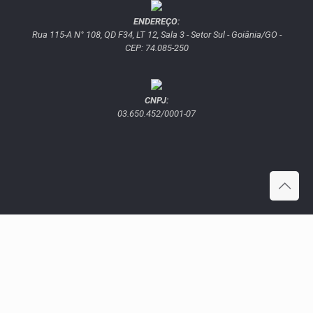
ENDEREÇO:
Rua 115-A N° 108, QD F34, LT 12, Sala 3 - Setor Sul - Goiânia/GO -
CEP: 74.085-250
CNPJ:
03.650.452/0001-07