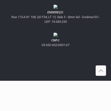
ENDEREÇO:
Rua 115-A N° 108, QD F34, LT 12, Sala 3 - Setor Sul - Goiânia/GO -
CEP: 74.085-250
CNPJ:
03.650.452/0001-07