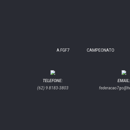
A FGF7
CAMPEONATO
TELEFONE:
EMAIL
(62) 9 8183-3803
federacao7go@h