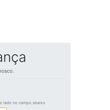
ança
nosco.
ao lado no campo abaixo