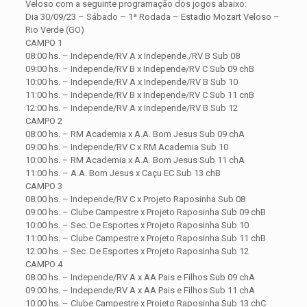
Veloso com a seguinte programação dos jogos abaixo:
Dia 30/09/23 – Sábado – 1ª Rodada – Estadio Mozart Veloso –
Rio Verde (GO)
CAMPO 1
08:00 hs. – Independe/RV A x Independe./RV B Sub 08
09:00 hs. – Independe/RV B x Independe/RV C Sub 09 chB
10:00 hs. – Independe/RV A x Independe/RV B Sub 10
11:00 hs. – Independe/RV B x Independe/RV C Sub 11 cnB
12:00 hs. – Independe/RV A x Independe/RV B Sub 12
CAMPO 2
08:00 hs. – RM Academia x A.A. Bom Jesus Sub 09 chA
09:00 hs. – Independe/RV C x RM Academia Sub 10
10:00 hs. – RM Academia x A.A. Bom Jesus Sub 11 chA
11:00 hs. – A.A. Bom Jesus x Caçu EC Sub 13 chB
CAMPO 3
08:00 hs. – Independe/RV C x Projeto Raposinha Sub 08
09:00 hs. – Clube Campestre x Projeto Raposinha Sub 09 chB
10:00 hs. – Sec. De Esportes x Projeto Raposinha Sub 10
11:00 hs. – Clube Campestre x Projeto Raposinha Sub 11 chB
12:00 hs. – Sec. De Esportes x Projeto Raposinha Sub 12
CAMPO 4
08:00 hs. – Independe/RV A x AA Pais e Filhos Sub 09 chA
09:00 hs. – Independe/RV A x AA Pais e Filhos Sub 11 chA
10:00 hs. – Clube Campestre x Projeto Raposinha Sub 13 chC