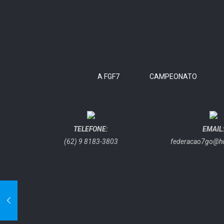
A FGF7
CAMPEONATO
TELEFONE:
EMAIL
(62) 9 8183-3803
federacao7go@h