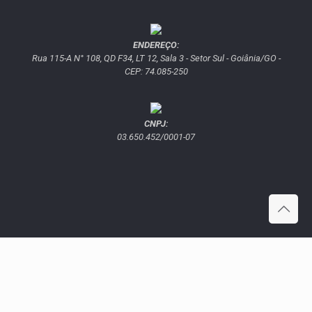
ENDEREÇO:
Rua 115-A N° 108, QD F34, LT 12, Sala 3 - Setor Sul - Goiânia/GO -
CEP: 74.085-250
CNPJ:
03.650.452/0001-07