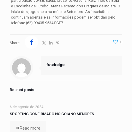
participação: AABB/Edéia, Cruzeiro/Acreúna, Reizinhos da Bola
e Escolinha de Futebol Arena Recanto dos Craques de Indiara. O
inicio dos jogos será no mês de Setembro. As inscrições
continuam abertas e as informações podem ser obtidas pelo
telefone (62) 99405-9534 FGF7.
0
Share
futebolgo
Related posts
6 de agosto de 2024
SPORTING CONFIRMADO NO GOIANO MENORES
Read more