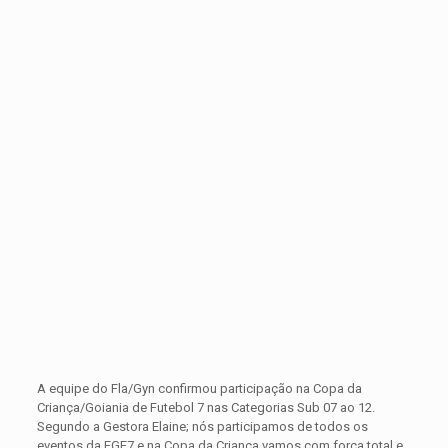
A equipe do Fla/Gyn confirmou participação na Copa da
Criança/Goiania de Futebol 7 nas Categorias Sub 07 ao 12.
Segundo a Gestora Elaine; nós participamos de todos os
eventos da FGF7 e na Copa da Criança vamos com força total e