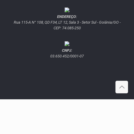
ENDEREÇO:
Rua 115-A N° 108, QD F34, LT 12, Sala 3 - Setor Sul - Goiânia/GO -
CEP: 74.085-250
CNPJ:
03.650.452/0001-07