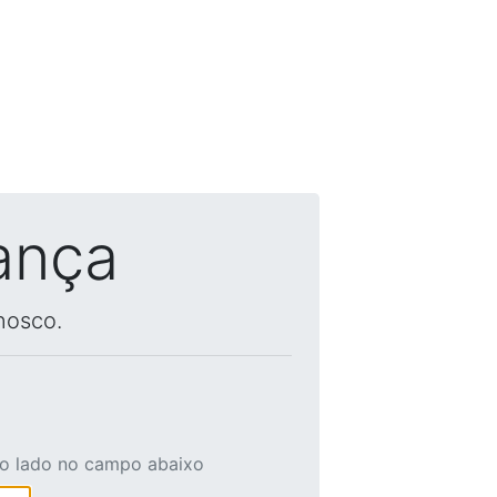
ança
nosco.
ao lado no campo abaixo